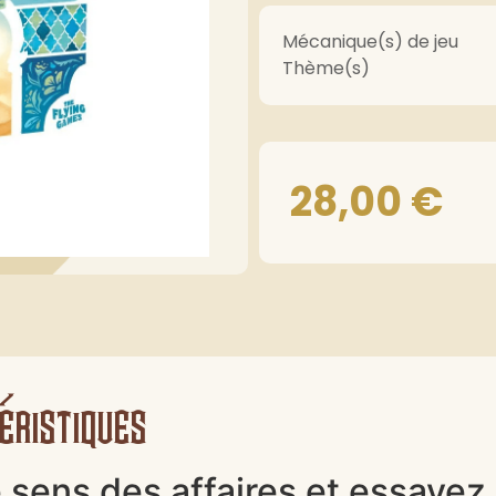
Mécanique(s) de jeu
Thème(s)
28,00
€
éristiques
 sens des affaires et essayez d