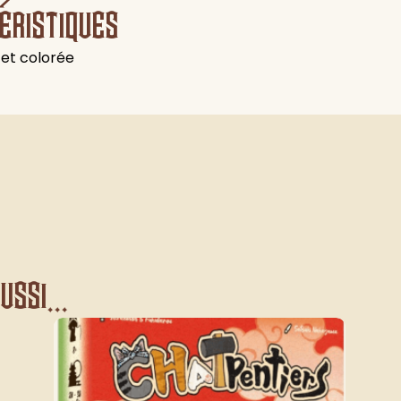
éristiques
 et colorée
ssi...