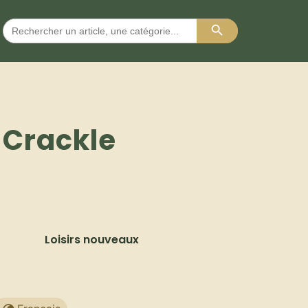
Search Button
Search
for:
Crackle
Loisirs nouveaux