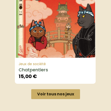
Jeux de société
Chatpentiers
15,00
€
Voir tous nos jeux