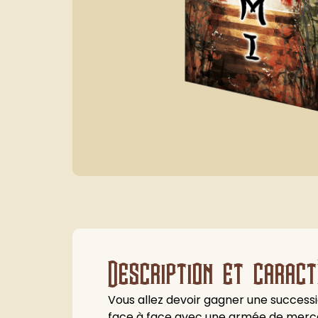
Description et caract
Vous allez devoir gagner une successio
face à face avec une armée de mercena