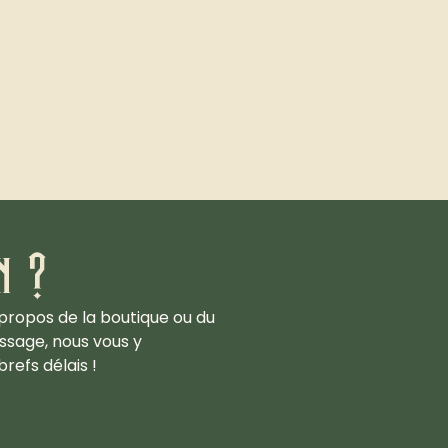
n ?
propos de la boutique ou du
ssage, nous vous y
refs délais !