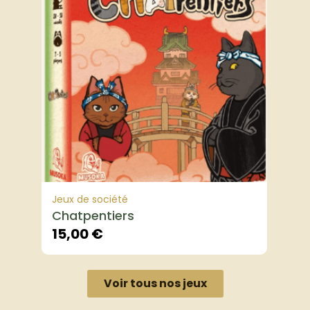
Jeux de société
Chatpentiers
15,00
€
Voir tous nos jeux