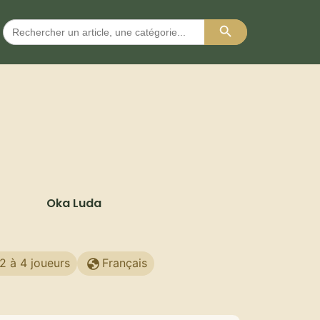
Search Button
Search
for:
Oka Luda
2 à 4 joueurs
Français