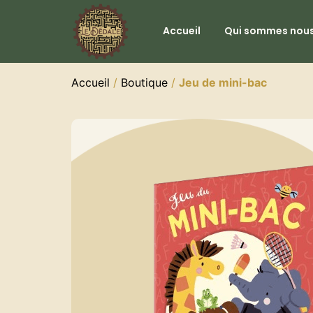
Accueil
Qui sommes nous
Accueil
/
Boutique
/
Jeu de mini-bac