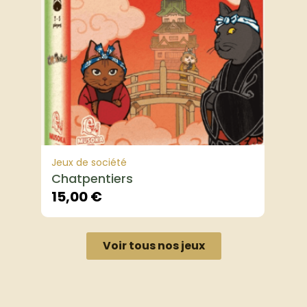
Jeux de société
Chatpentiers
15,00
€
Voir tous nos jeux