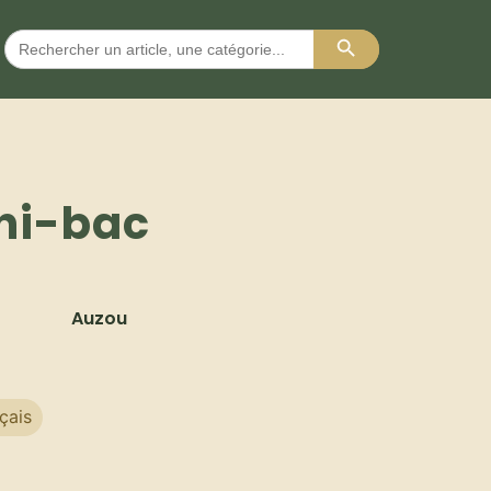
Search Button
Search
for:
ni-bac
Auzou
çais