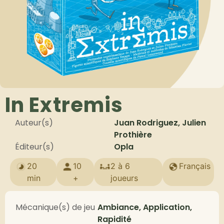
In Extremis
Auteur(s)
Juan Rodriguez, Julien
Prothière
Éditeur(s)
Opla
20
10
2 à 6
Français
min
+
joueurs
Mécanique(s) de jeu
Ambiance, Application,
Rapidité