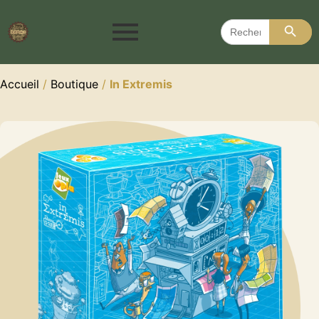
Search 
Search
for:
Accueil
/
Boutique
/
In Extremis