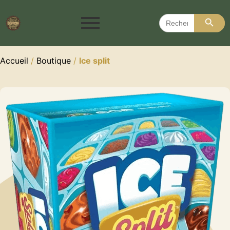
Search 
Search
for:
Accueil
/
Boutique
/
Ice split