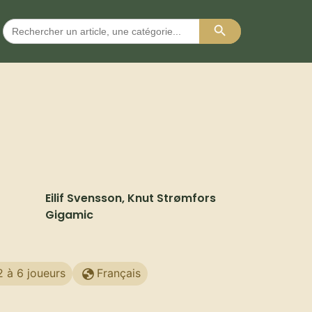
Search Button
Search
for:
Eilif Svensson, Knut Strømfors
Gigamic
2 à 6 joueurs
Français