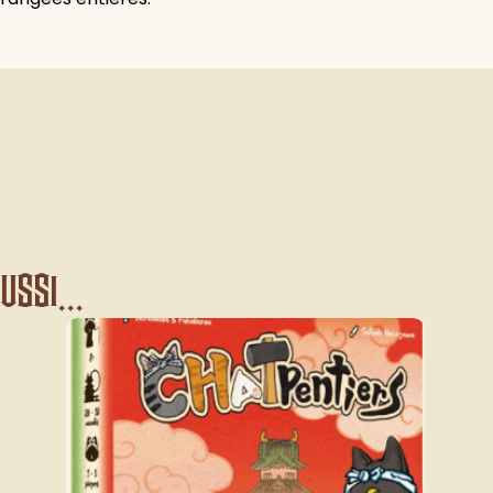
ssi...