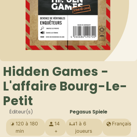
Hidden Games -
L'affaire Bourg-Le-
Petit
Éditeur(s)
Pegasus Spiele
120 à 180
14
1 à 6
Français
min
+
joueurs