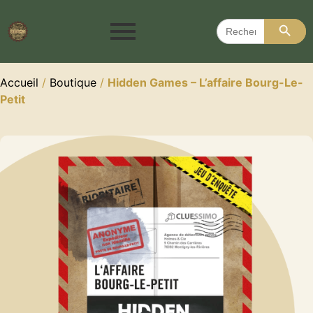
Search 
Search
for:
Accueil
/
Boutique
/
Hidden Games – L’affaire Bourg-Le-
Petit