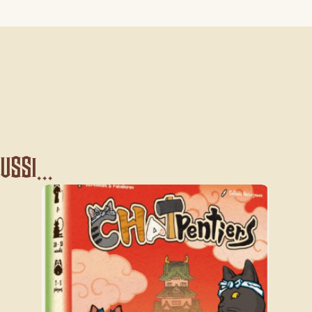
ssi...