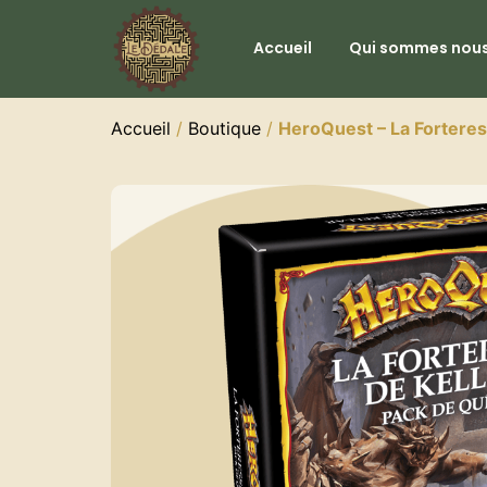
Accueil
Qui sommes nous
Accueil
/
Boutique
/
HeroQuest – La Forteress