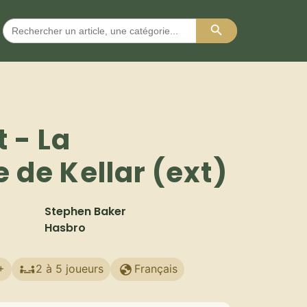
Search Button
Search
for:
 - La
 de Kellar (ext)
Stephen Baker
Hasbro
+
2 à 5 joueurs
Français