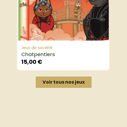
Jeux de société
Chatpentiers
15,00
€
Voir tous nos jeux