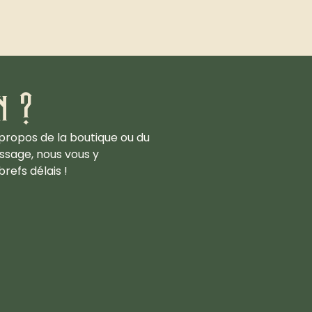
n ?
propos de la boutique ou du
ssage, nous vous y
refs délais !