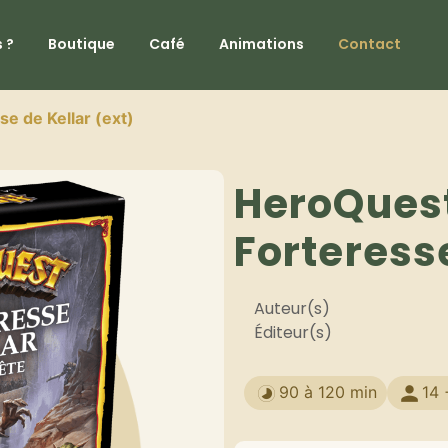
 ?
Boutique
Café
Animations
Contact
e de Kellar (ext)
HeroQuest
Forteresse
Auteur(s)
Éditeur(s)
90 à 120 min
14 