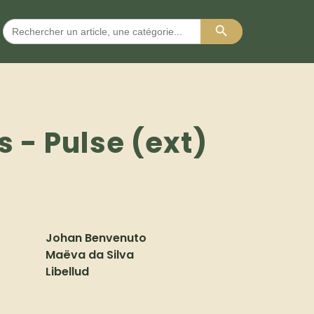
Search Button
Search
for:
 - Pulse (ext)
Johan Benvenuto
Maëva da Silva
Libellud