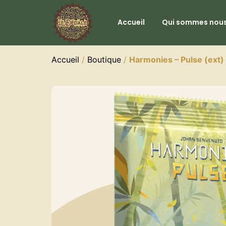
Accueil
Qui sommes nous
Accueil
/
Boutique
/
Harmonies – Pulse (ext)