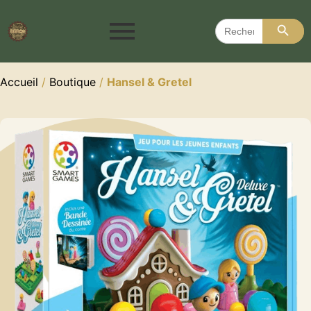
Search 
Search
for:
Accueil
/
Boutique
/
Hansel & Gretel