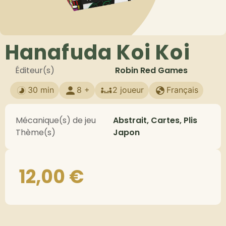
Hanafuda Koi Koi
Éditeur(s)
Robin Red Games
30 min
8 +
2 joueur
Français
Mécanique(s) de jeu
Abstrait, Cartes, Plis
Thème(s)
Japon
12,00
€