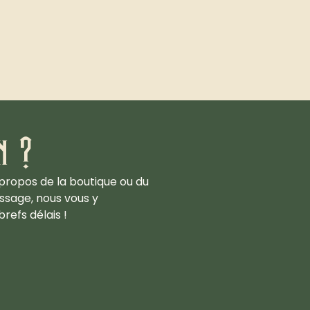
n ?
propos de la boutique ou du
ssage, nous vous y
refs délais !