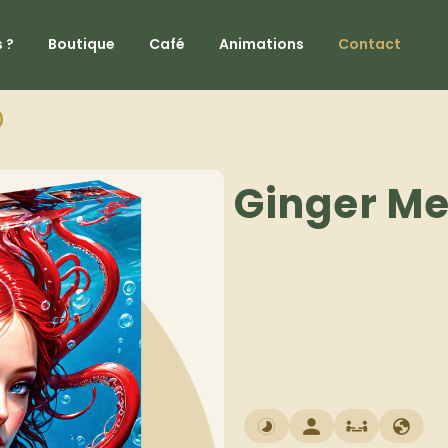
 ?
Boutique
Café
Animations
Contact
)
Ginger M