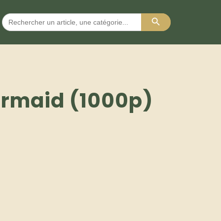
Search Button
Search
for:
ermaid (1000p)