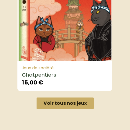
Jeux de société
Chatpentiers
15,00
€
Voir tous nos jeux