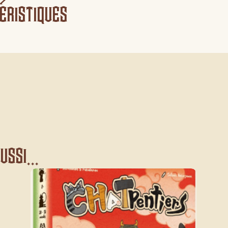
éristiques
ssi...