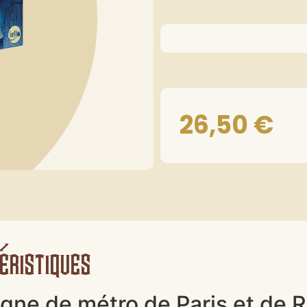
26,50
€
éristiques
ligne de métro de Paris et de 