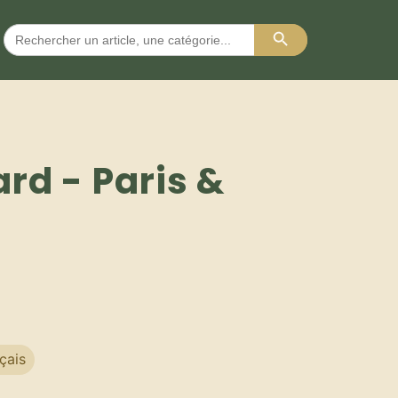
Search Button
Search
for:
rd - Paris &
çais