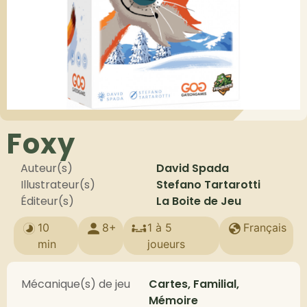
Foxy
Auteur(s)
David Spada
Illustrateur(s)
Stefano Tartarotti
Éditeur(s)
La Boite de Jeu
10
8+
1 à 5
Français
min
joueurs
Mécanique(s) de jeu
Cartes, Familial,
Mémoire