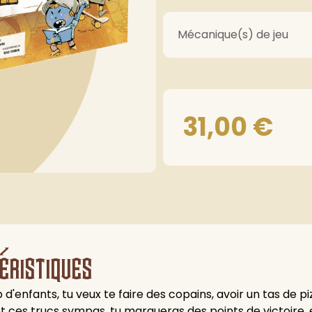
Mécanique(s) de jeu
31,00
€
éristiques
enfants, tu veux te faire des copains, avoir un tas de piz
t ces trucs sympas, tu marqueras des points de victoire, et à