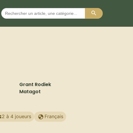
Search Button
Search
for:
Grant Rodiek
Matagot
2 à 4 joueurs
Français