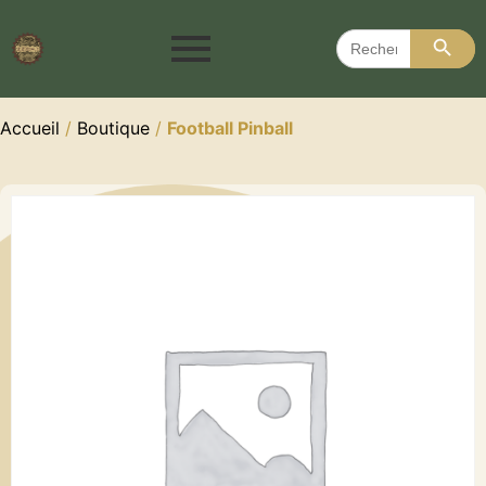
Search 
Search
for:
Accueil
/
Boutique
/
Football Pinball