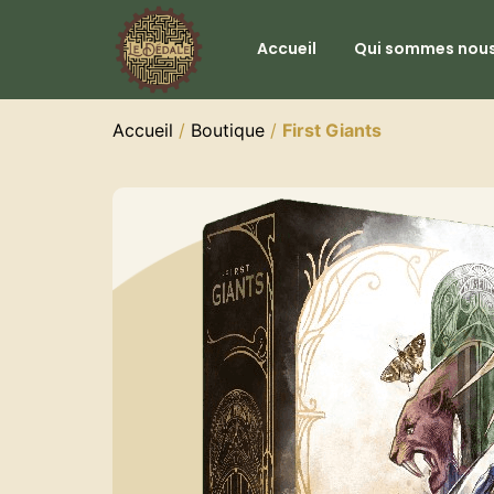
Accueil
Qui sommes nous
Accueil
/
Boutique
/
First Giants