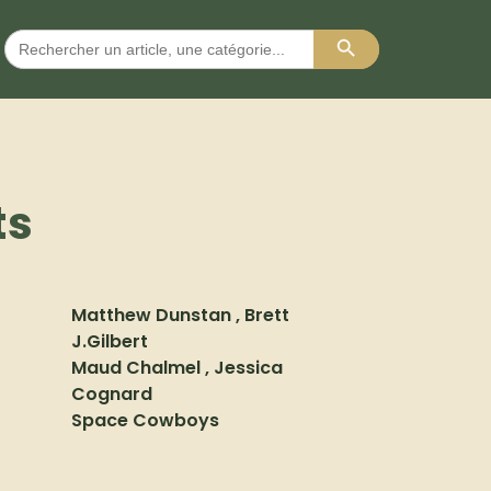
Search Button
Search
for:
ts
Matthew Dunstan , Brett
J.Gilbert
Maud Chalmel , Jessica
Cognard
Space Cowboys