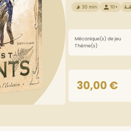
30 min
10+
Mécanique(s) de jeu
Thème(s)
30,00
€