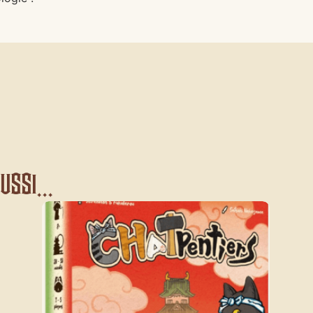
ssi...