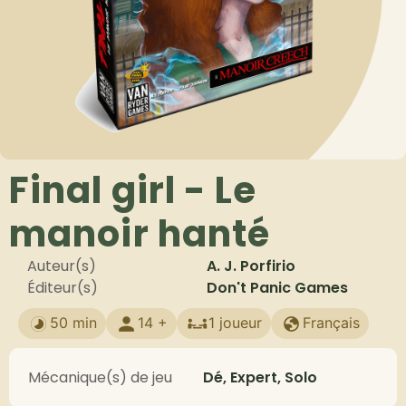
Final girl - Le
manoir hanté
Auteur(s)
A. J. Porfirio
Éditeur(s)
Don't Panic Games
50 min
14 +
1 joueur
Français
Mécanique(s) de jeu
Dé, Expert, Solo