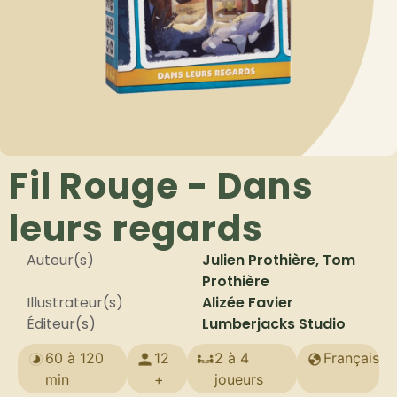
Fil Rouge - Dans
leurs regards
Auteur(s)
Julien Prothière, Tom
Prothière
Illustrateur(s)
Alizée Favier
Éditeur(s)
Lumberjacks Studio
60 à 120
12
2 à 4
Français
min
+
joueurs