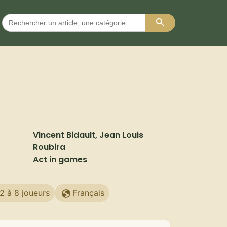
Search Button
Search
for:
Vincent Bidault, Jean Louis
Roubira
Act in games
2 à 8 joueurs
Français