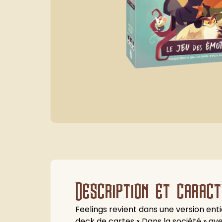
Description et caract
Feelings revient dans une version en
deck de cartes « Dans la société » ave