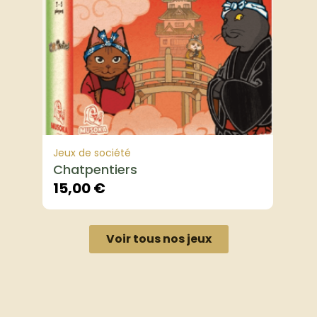
Jeux de société
Chatpentiers
15,00
€
Voir tous nos jeux