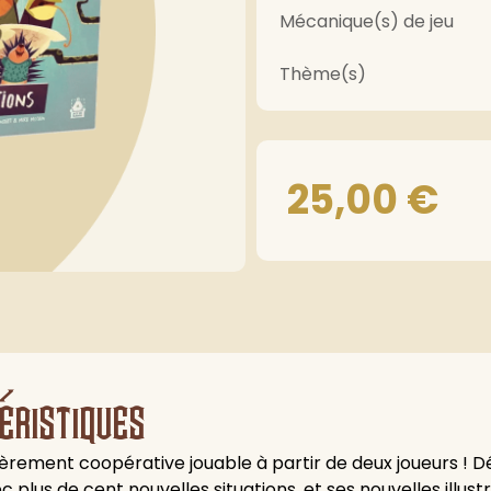
Mécanique(s) de jeu
Thème(s)
25,00
€
éristiques
tièrement coopérative jouable à partir de deux joueurs 
c plus de cent nouvelles situations, et ses nouvelles illu