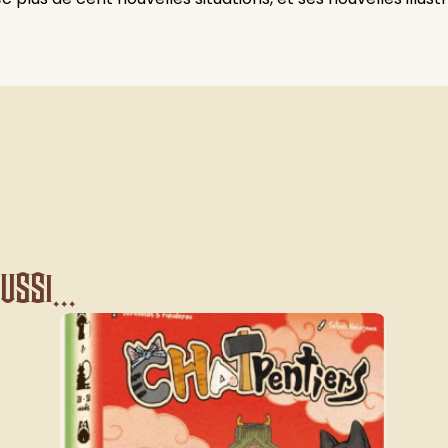
ssi...