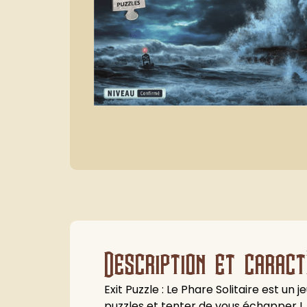
Description et caract
Exit Puzzle : Le Phare Solitaire est u
puzzles et tenter de vous échapper !