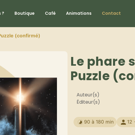
 ?
Boutique
Café
Animations
Contact
 Puzzle (confirmé)
Le phare s
Puzzle (c
Auteur(s)
Éditeur(s)
90 à 180 min
12 