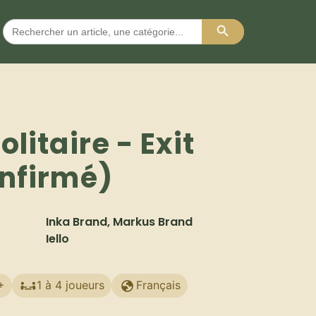
Search Button
Search
for:
olitaire - Exit
onfirmé)
Inka Brand, Markus Brand
Iello
+
1 à 4 joueurs
Français