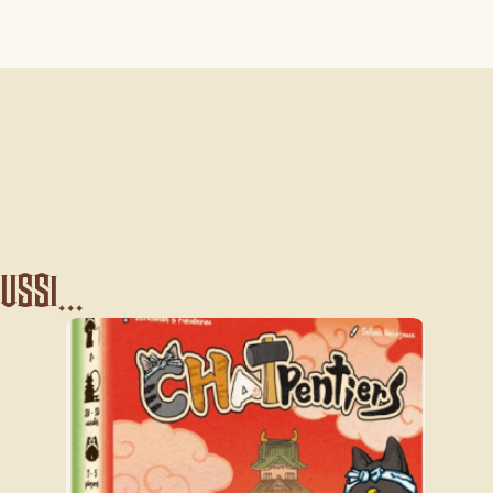
ssi...