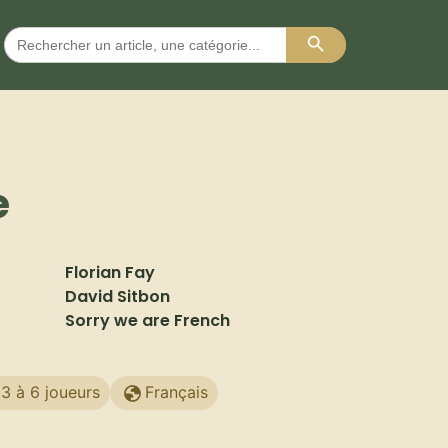
Search Button
Search
for:
e
Florian Fay
David Sitbon
Sorry we are French
3 à 6 joueurs
Français