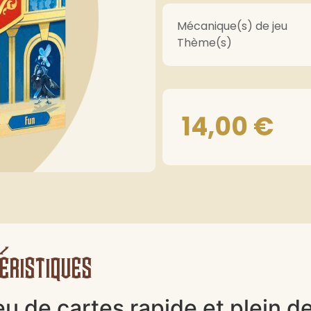
Mécanique(s) de jeu
Thème(s)
14,00
€
éristiques
eu de cartes rapide et plein 