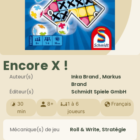
Encore X !
Auteur(s)
Inka Brand , Markus
Brand
Éditeur(s)
Schmidt Spiele GmbH
30
8+
1 à 6
Français
min
joueurs
Mécanique(s) de jeu
Roll & Write, Stratégie