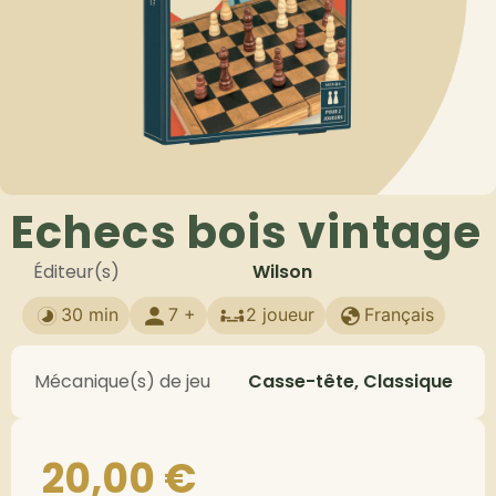
Echecs bois vintage
Éditeur(s)
Wilson
30 min
7 +
2 joueur
Français
Mécanique(s) de jeu
Casse-tête, Classique
20,00
€