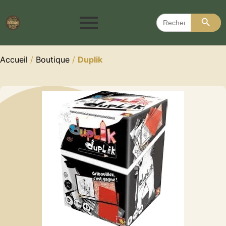
Search 
Search
for:
Accueil
/
Boutique
/
Duplik