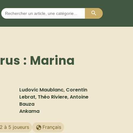
Search Button
Search
for:
rus : Marina
Ludovic Maublanc, Corentin
Lebrat, Théo Riviere, Antoine
Bauza
Ankama
2 à 5 joueurs
Français