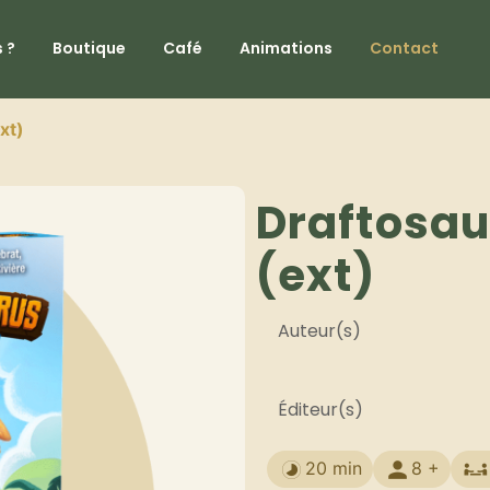
 ?
Boutique
Café
Animations
Contact
xt)
Draftosau
(ext)
Auteur(s)
Éditeur(s)
20 min
8 +