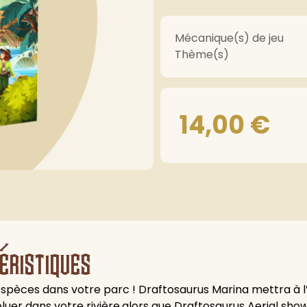
Mécanique(s) de jeu
Thème(s)
14,00
€
éristiques
s espèces dans votre parc ! Draftosaurus Marina mettra à 
luer dans votre rivière,alors que Draftosaurus Aerial show