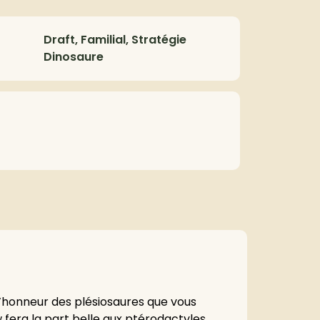
Draft, Familial, Stratégie
Dinosaure
l’honneur des plésiosaures que vous
 fera la part belle aux ptérodactyles