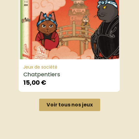
Jeux de société
Chatpentiers
15,00
€
Voir tous nos jeux