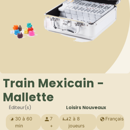
Train Mexicain -
Mallette
Éditeur(s)
Loisirs Nouveaux
30 à 60
7
2 à 8
Français
min
+
joueurs