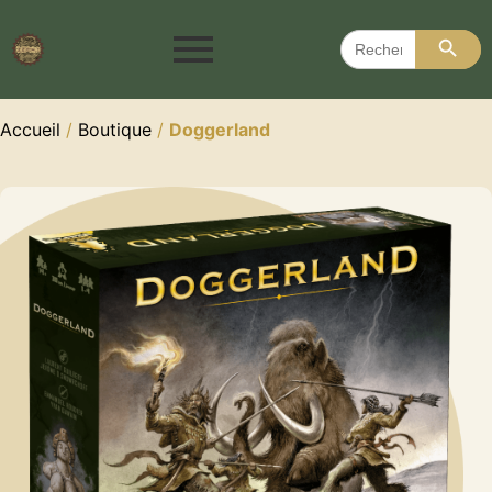
Search 
Search
for:
Accueil
/
Boutique
/
Doggerland