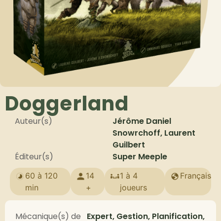
Doggerland
Auteur(s)
Jérôme Daniel
Snowrchoff, Laurent
Guilbert
Éditeur(s)
Super Meeple
60 à 120
14
1 à 4
Français
min
+
joueurs
Mécanique(s) de
Expert, Gestion, Planification,