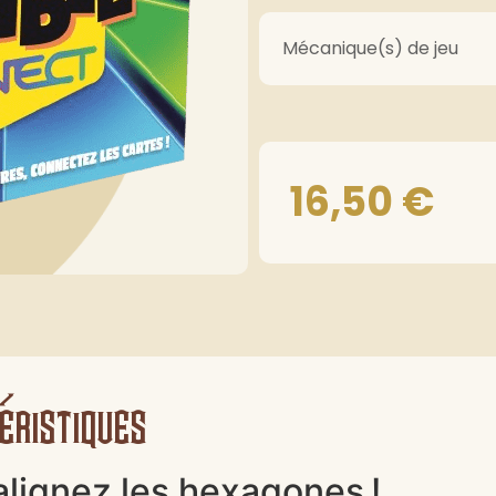
Mécanique(s) de jeu
16,50
€
éristiques
 alignez les hexagones !