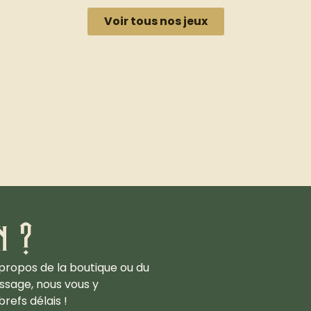
Voir tous nos jeux
n ?
propos de la boutique ou du
ssage, nous vous y
refs délais !