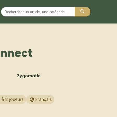
Search Button
Search
for:
onnect
Zygomatic
 à 8 joueurs
Français