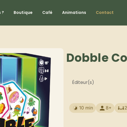
 ?
Boutique
Café
Animations
Contact
Dobble C
Éditeur(s)
10 min
8+
2