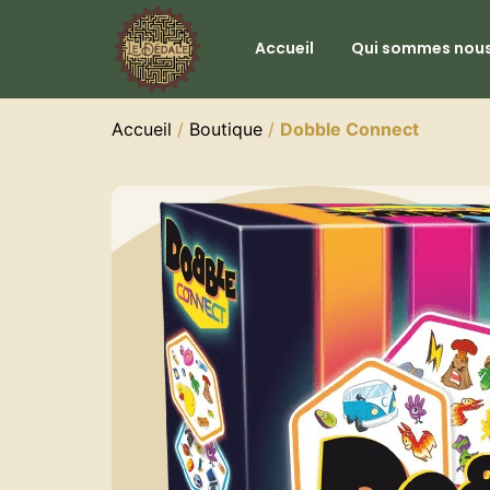
Accueil
Qui sommes nous
Accueil
/
Boutique
/
Dobble Connect