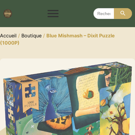
Search 
Search
for:
Accueil
/
Boutique
/
Blue Mishmash – Dixit Puzzle
(1000P)