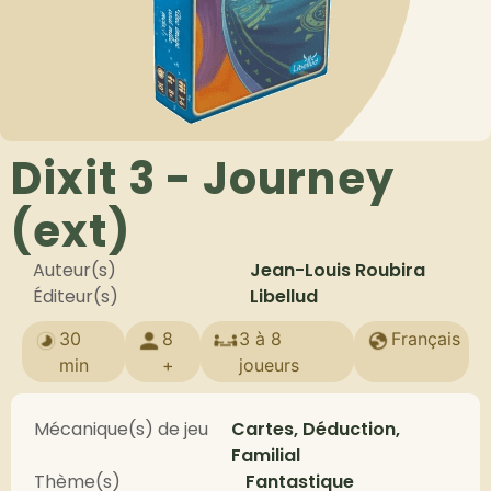
Dixit 3 - Journey
(ext)
Auteur(s)
Jean-Louis Roubira
Éditeur(s)
Libellud
30
8
3 à 8
Français
min
+
joueurs
Mécanique(s) de jeu
Cartes, Déduction,
Familial
Thème(s)
Fantastique