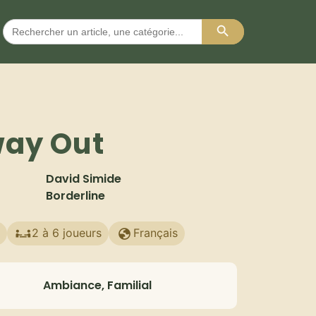
Search Button
Search
for:
way Out
David Simide
Borderline
2 à 6 joueurs
Français
Ambiance, Familial