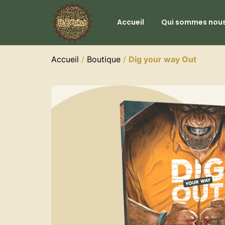
Accueil
Qui sommes nous
Accueil
/
Boutique
/
Dig your way Out