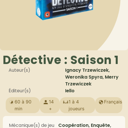
Détective : Saison 1
Auteur(s)
Ignacy Trzewiczek,
Weronika Spyra, Merry
Trzewiczek
Éditeur(s)
Iello
60 à 90
14
1 à 4
Français
min
+
joueurs
Mécanique(s) de jeu
Coopération, Enquête,