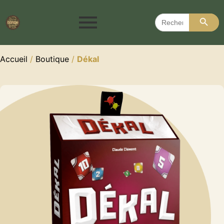
Search 
Search
for:
Accueil
/
Boutique
/
Dékal