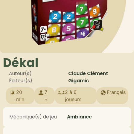
Dékal
Auteur(s)
Claude Clément
Éditeur(s)
Gigamic
20
7
2 à 6
Français
min
+
joueurs
Mécanique(s) de jeu
Ambiance