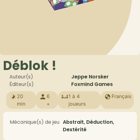
Déblok !
Auteur(s)
Jeppe Norsker
Éditeur(s)
Foxmind Games
20
6
1 à 4
Français
min
+
joueurs
Mécanique(s) de jeu
Abstrait, Déduction,
Dextérité