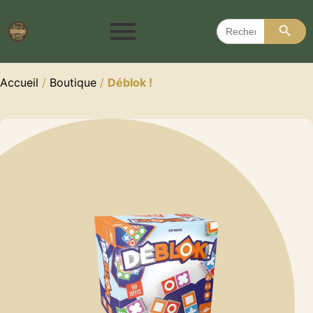
Search 
Search
for:
Accueil
/
Boutique
/
Déblok !