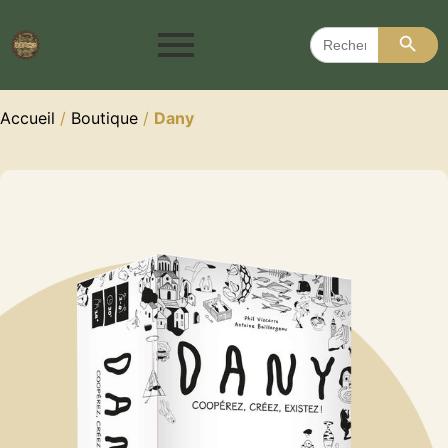
Search 
Search
for:
Accueil
/
Boutique
/
Dany