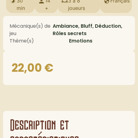
30
14
3 à 8
Français
min
+
joueurs
Mécanique(s) de
Ambiance, Bluff, Déduction,
jeu
Rôles secrets
Thème(s)
Emotions
22,00
€
Description et