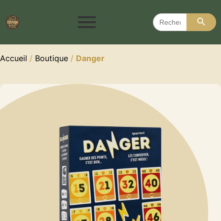
Search 
Search
for:
Accueil
/
Boutique
/
Danger