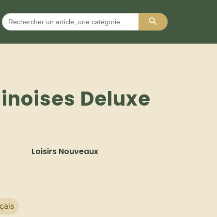
Search Button
Search
for:
inoises Deluxe
Loisirs Nouveaux
çais