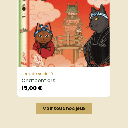
Jeux de société
Chatpentiers
15,00
€
Voir tous nos jeux