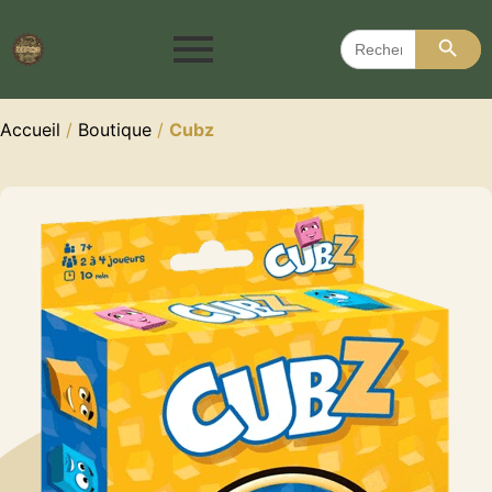
Search 
Search
for:
Accueil
/
Boutique
/
Cubz