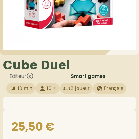
Cube Duel
Éditeur(s)
Smart games
10 min
10 +
2 joueur
Français
25,50
€