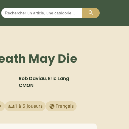
Search Button
Search
for:
eath May Die
Rob Daviau, Eric Lang
CMON
+
1 à 5 joueurs
Français