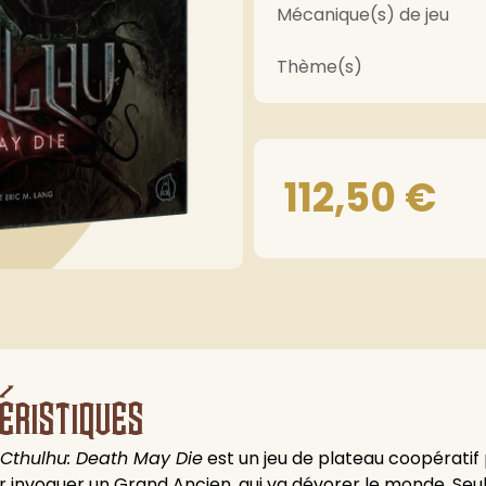
Mécanique(s) de jeu
Thème(s)
112,50
€
éristiques
»
Cthulhu: Death May Die
est un jeu de plateau coopératif
ur invoquer un Grand Ancien, qui va dévorer le monde. Seul