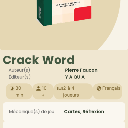
Crack Word
Auteur(s)
Pierre Faucon
Éditeur(s)
Y A QU A
30
10
2 à 4
Français
min
+
joueurs
Mécanique(s) de jeu
Cartes, Réflexion