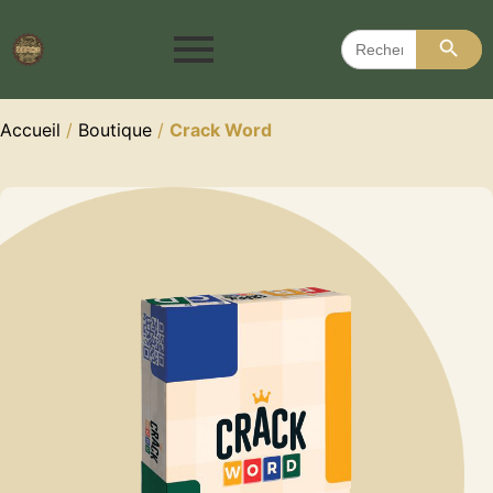
Search 
Search
for:
Accueil
/
Boutique
/
Crack Word