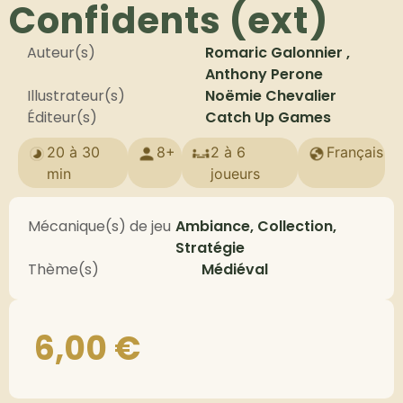
Confidents (ext)
Auteur(s)
Romaric Galonnier ,
Anthony Perone
Illustrateur(s)
Noëmie Chevalier
Éditeur(s)
Catch Up Games
20 à 30
8+
2 à 6
Français
min
joueurs
Mécanique(s) de jeu
Ambiance, Collection,
Stratégie
Thème(s)
Médiéval
6,00
€