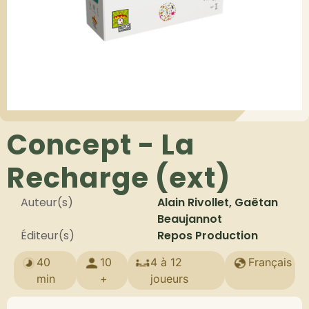
Concept - La
Recharge (ext)
Auteur(s)
Alain Rivollet, Gaëtan
Beaujannot
Éditeur(s)
Repos Production
40
10
4 à 12
Français
min
+
joueurs