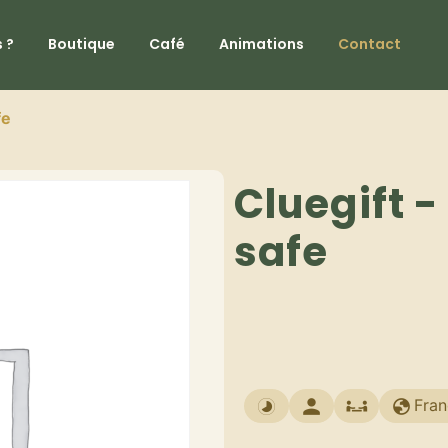
 ?
Boutique
Café
Animations
Contact
fe
Cluegift -
safe
Fran