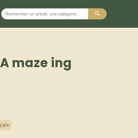
Search Button
Search
for:
 A maze ing
çais