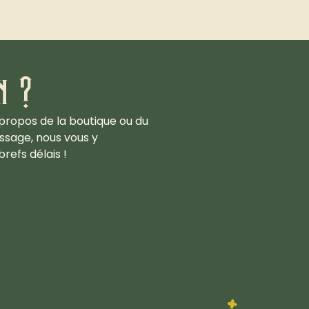
n ?
propos de la boutique ou du
ssage, nous vous y
refs délais !