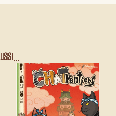
ssi...