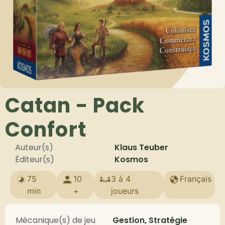
Catan - Pack
Confort
Auteur(s)
Klaus Teuber
Éditeur(s)
Kosmos
75
10
3 à 4
Français
min
+
joueurs
Mécanique(s) de jeu
Gestion, Stratégie