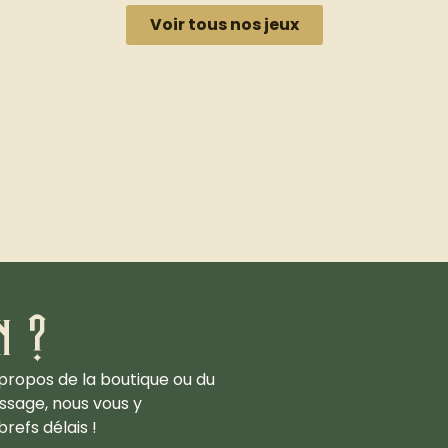
Voir tous nos jeux
n ?
propos de la boutique ou du
ssage, nous vous y
refs délais !