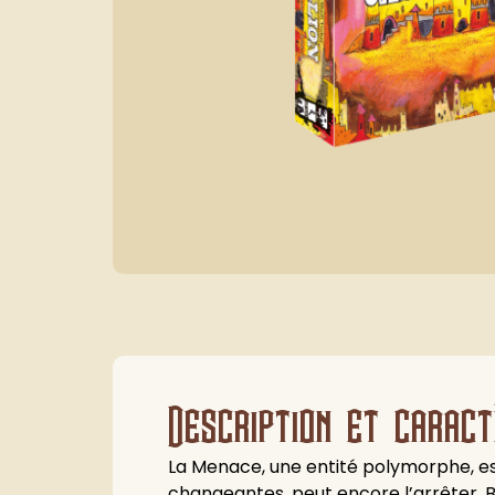
Description et caract
La Menace, une entité polymorphe, est
changeantes, peut encore l’arrêter. 