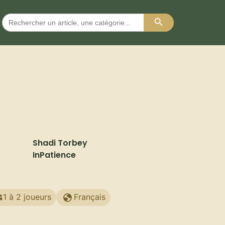
Search Button
Search
for:
n
Shadi Torbey
InPatience
1 à 2 joueurs
Français