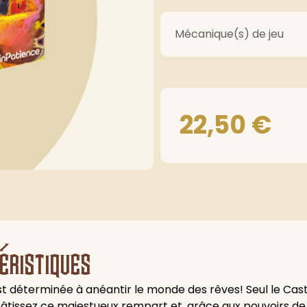
Mécanique(s) de jeu
22,50
€
éristiques
 déterminée à anéantir le monde des rêves! Seul le Caste
Bâtissez ce majestueux rempart et, grâce aux pouvoirs de 