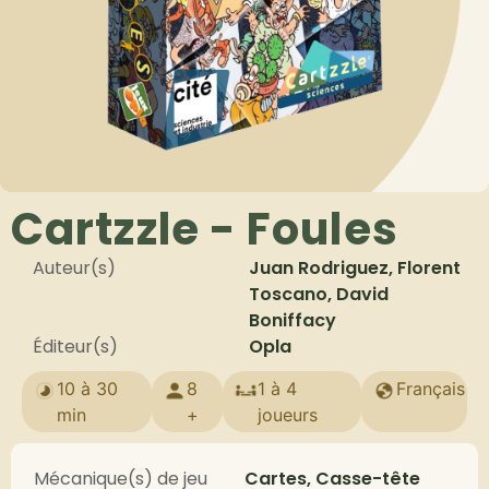
Cartzzle - Foules
Auteur(s)
Juan Rodriguez, Florent
Toscano, David
Boniffacy
Éditeur(s)
Opla
10 à 30
8
1 à 4
Français
min
+
joueurs
Mécanique(s) de jeu
Cartes, Casse-tête