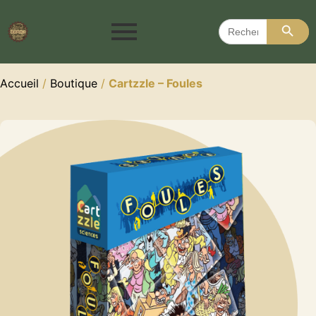
Search 
Search
for:
Accueil
/
Boutique
/
Cartzzle – Foules