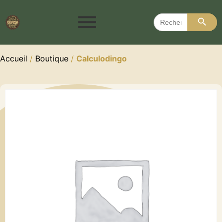
Search 
Search
for:
Accueil
/
Boutique
/
Calculodingo